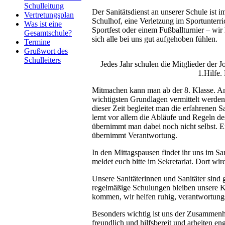
Schulleitung
Der Sanitätsdienst an unserer Schule ist 
Vertretungsplan
Schulhof, eine Verletzung im Sportunterri
Was ist eine
Sportfest oder einem Fußballturnier – wir 
Gesamtschule?
sich alle bei uns gut aufgehoben fühlen.
Termine
Grußwort des
Schulleiters
Jedes Jahr schulen die Mitglieder der 
1.Hilfe.
Mitmachen kann man ab der 8. Klasse. Am 
wichtigsten Grundlagen vermittelt werden.
dieser Zeit begleitet man die erfahrenen S
lernt vor allem die Abläufe und Regeln de
übernimmt man dabei noch nicht selbst. Er
übernimmt Verantwortung.
In den Mittagspausen findet ihr uns im Sa
meldet euch bitte im Sekretariat. Dort wir
Unsere Sanitäterinnen und Sanitäter sind 
regelmäßige Schulungen bleiben unsere K
kommen, wir helfen ruhig, verantwortungs
Besonders wichtig ist uns der Zusammenha
freundlich und hilfsbereit und arbeiten en