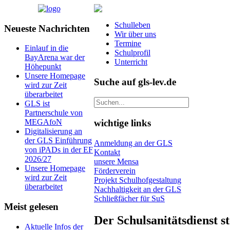
Schulleben
Neueste Nachrichten
Wir über uns
Termine
Einlauf in die
Schulprofil
BayArena war der
Unterricht
Höhepunkt
Unsere Homepage
Suche auf gls-lev.de
wird zur Zeit
überarbeitet
GLS ist
Partnerschule von
wichtige links
MEGAfoN
Digitalisierung an
der GLS Einführung
Anmeldung an der GLS
von iPADs in der EF
Kontakt
2026/27
unsere Mensa
Unsere Homepage
Förderverein
wird zur Zeit
Projekt Schulhofgestaltung
überarbeitet
Nachhaltigkeit an der GLS
Schließfächer für SuS
Meist gelesen
Der Schulsanitätsdienst st
Aktuelle Infos der