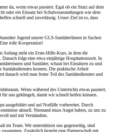
immer da, wenn etwas passiert. Egal ob ein Sturz auf dem
cht oder ein Einsatz bei Schulveranstaltungen wie dem
helfen schnell und zuverlässig. Unser Ziel ist es, dass
Johanniter Jugend unsere GLS-SanitäterInnen in Sachen
 Eine tolle Kooperation!
Anfang steht ein Erste-Hilfe-Kurs, in dem die
 Danach folgt eine etwa einjährige Hospitationszeit. In
anitäterinnen und Sanitäter, schaut bei Einsätzen zu und
s Sanitätsdienstes kennen. Die praktische Arbeit
st danach wird man fester Teil des Sanitätsdienstes und
nitätsraum. Wenn während des Unterrichts etwas passiert,
d für uns geklingelt, damit wir schnell helfen können.
gut ausgebildet und auf Notfälle vorbereitet. Durch
enntnisse aktuell. Niemand muss Angst haben, zu uns zu
voll und mit Verständnis.
lt im Team. Wir unterstützen uns gegenseitig, sind
g zusammen. Zusätzlich besteht eine Partnerschaft mit