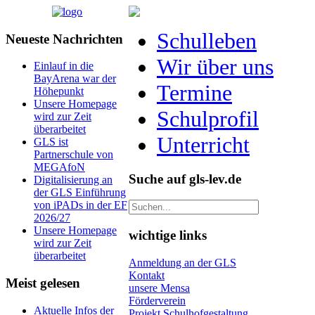
Schulleben
Neueste Nachrichten
Wir über uns
Einlauf in die
BayArena war der
Termine
Höhepunkt
Unsere Homepage
Schulprofil
wird zur Zeit
überarbeitet
Unterricht
GLS ist
Partnerschule von
MEGAfoN
Suche auf gls-lev.de
Digitalisierung an
der GLS Einführung
von iPADs in der EF
2026/27
Unsere Homepage
wichtige links
wird zur Zeit
überarbeitet
Anmeldung an der GLS
Kontakt
Meist gelesen
unsere Mensa
Förderverein
Aktuelle Infos der
Projekt Schulhofgestaltung